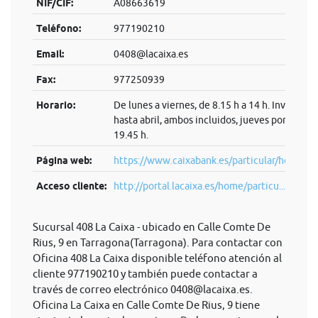
NIF/CIF:
A08663619
Teléfono:
977190210
Email:
0408@lacaixa.es
Fax:
977250939
Horario:
De lunes a viernes, de 8.15 h a 14 h. Invierno:
hasta abril, ambos incluidos, jueves por la tard
19.45 h.
Página web:
https://www.caixabank.es/particular/home/pa
Acceso cliente:
http://portal.lacaixa.es/home/particu...
Sucursal 408 La Caixa - ubicado en Calle Comte De
Rius, 9 en Tarragona(Tarragona). Para contactar con
Oficina 408 La Caixa disponible teléfono atención al
cliente 977190210 y también puede contactar a
través de correo electrónico
0408@lacaixa.es
.
Oficina La Caixa en Calle Comte De Rius, 9 tiene