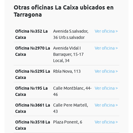
Otras oficinas La Caixa ubicados en
Tarragona
Oficina №352 La
Avenida S.salvador,
Ver oficina >
Caixa
36 Urb.s.salvador
Oficina №2970 La
Avenida Vidal I
Ver oficina >
Caixa
Barraquer, 15-17
Local, 34
Oficina №5295 La
Rbla Nova, 113
Ver oficina >
Caixa
Oficina №195 La
Calle Montblanc, 44-
Ver oficina >
Caixa
46
Oficina №3661 La
Calle Pere Martell,
Ver oficina >
Caixa
43
Oficina №3518 La
Plaza Ponent, 6
Ver oficina >
Caixa