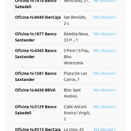
Oficina №1818 Banco
Veintiuno, 27,
Ver oficina >
Sabadell
Oficina №8040 IberCaja
San Benildo,
Ver oficina >
2-c
Oficina №1877 Banco
Rambla Nova,
Ver oficina >
Santander
33 P -, 1
Oficina №4365 Banco
S Pere I S Pau,
Ver oficina >
Santander
Bloc
Venezuela
Oficina №1581 Banco
Plaza De Los
Ver oficina >
Santander
Carros, 7
Oficina №4438 BBVA
Bloc Sant
Ver oficina >
Andreu
Oficina №5129 Banco
Calle Antoni
Ver oficina >
Sabadell
Rovira I Virgili,
5
Oficina №9513 IberCaja
La Unio, 45
Ver oficina >