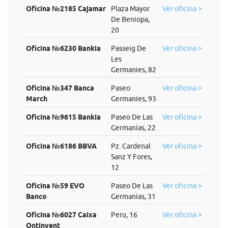
Oficina №2185 Cajamar
Plaza Mayor
Ver oficina >
De Beniopa,
20
Oficina №6230 Bankia
Passeig De
Ver oficina >
Les
Germanies, 82
Oficina №347 Banca
Paseo
Ver oficina >
March
Germanies, 93
Oficina №9615 Bankia
Paseo De Las
Ver oficina >
Germanías, 22
Oficina №6186 BBVA
Pz. Cardenal
Ver oficina >
Sanz Y Fores,
12
Oficina №59 EVO
Paseo De Las
Ver oficina >
Banco
Germanías, 31
Oficina №6027 Caixa
Peru, 16
Ver oficina >
Ontinyent