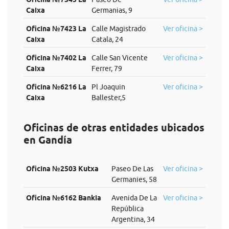
Caixa
Germanias, 9
Oficina №7423 La
Calle Magistrado
Ver oficina >
Caixa
Catala, 24
Oficina №7402 La
Calle San Vicente
Ver oficina >
Caixa
Ferrer, 79
Oficina №6216 La
Pl Joaquin
Ver oficina >
Caixa
Ballester,5
Oficinas de otras entidades ubicados
en Gandía
Oficina №2503 Kutxa
Paseo De Las
Ver oficina >
Germanies, 58
Oficina №6162 Bankia
Avenida De La
Ver oficina >
República
Argentina, 34