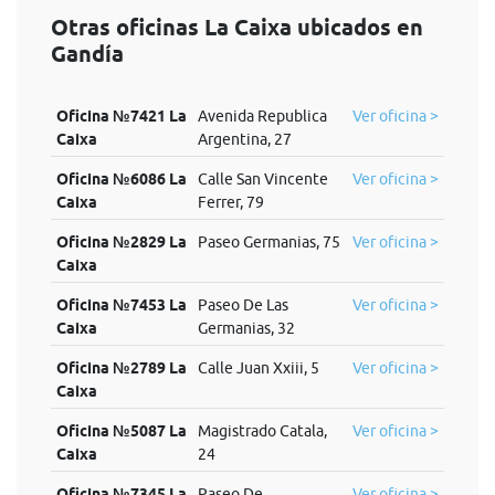
Otras oficinas La Caixa ubicados en
Gandía
Oficina №7421 La
Avenida Republica
Ver oficina >
Caixa
Argentina, 27
Oficina №6086 La
Calle San Vincente
Ver oficina >
Caixa
Ferrer, 79
Oficina №2829 La
Paseo Germanias, 75
Ver oficina >
Caixa
Oficina №7453 La
Paseo De Las
Ver oficina >
Caixa
Germanias, 32
Oficina №2789 La
Calle Juan Xxiii, 5
Ver oficina >
Caixa
Oficina №5087 La
Magistrado Catala,
Ver oficina >
Caixa
24
Oficina №7345 La
Paseo De
Ver oficina >