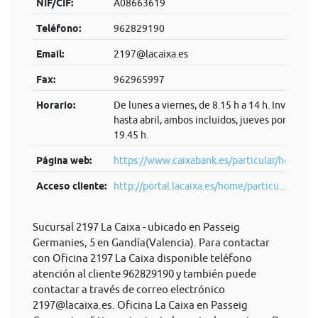
NIF/CIF:
A08663619
Teléfono:
962829190
Email:
2197@lacaixa.es
Fax:
962965997
Horario:
De lunes a viernes, de 8.15 h a 14 h. Invierno:
hasta abril, ambos incluidos, jueves por la tard
19.45 h.
Página web:
https://www.caixabank.es/particular/home/pa
Acceso cliente:
http://portal.lacaixa.es/home/particu...
Sucursal 2197 La Caixa - ubicado en Passeig
Germanies, 5 en Gandía(Valencia). Para contactar
con Oficina 2197 La Caixa disponible teléfono
atención al cliente 962829190 y también puede
contactar a través de correo electrónico
2197@lacaixa.es
. Oficina La Caixa en Passeig