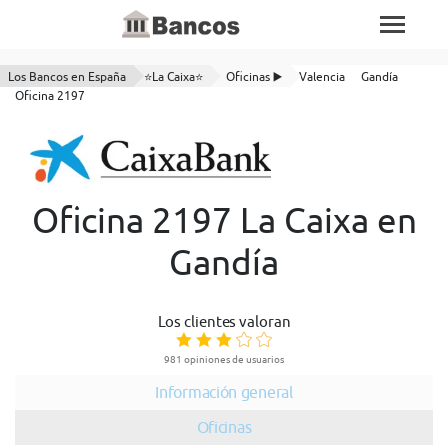
Los Bancos en España
⭐La Caixa⭐
Oficinas ▶️
Valencia
Gandía
Oficina 2197
Oficina 2197 La Caixa en
Gandía
Los clientes valoran
981 opiniones de usuarios
Información general
Oficinas