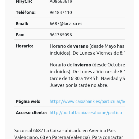
NIF/CIF:
A08663619
Teléfono:
961837110
Email:
6687@lacaixa.es
Fax:
961365096
Horario:
Horario de
verano
(desde Mayo hasta Sep
incluidos): De Lunes a Viernes de 8:15 a 14
Horario de
invierno
(desde Octubre hasta 
incluidos): De Lunes a Viernes de 8:15 a 14 
tarde de 16:30 a 19:45 h. Navidad y Semana
Jueves por la tarde no abre.
Página web:
https://www.caixabank.es/particular/home/pa
Acceso cliente:
http://portal.lacaixa.es/home/particu...
Sucursal 6687 La Caixa - ubicado en Avenida Pais
Valenciano, 60 en Paterna(Valencia). Para contactar