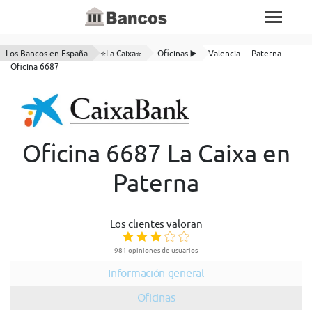
Los Bancos en España
⭐La Caixa⭐
Oficinas ▶️
Valencia
Paterna
Oficina 6687
Oficina 6687 La Caixa en
Paterna
Los clientes valoran
981 opiniones de usuarios
Información general
Oficinas