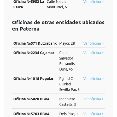
Oficina №5953 La
Calle Narcis
Ver oficina >
Caixa
Monturiol, 6
Oficinas de otras entidades ubicados
en Paterna
Oficina №571 Kutxabank
Mayor, 28
Ver oficina >
Oficina №2234 Cajamar
Calle
Ver oficina >
Salvador
Ferrandis
Luna, 45
Oficina №1018 Popular
Pg Ind C
Ver oficina >
Ciudad
Sevilla Par, 6
Oficina №5020 BBVA
Ingeniero
Ver oficina >
Castells, 3
Oficina №5763 BBVA
Dels Pins, 1
Ver oficina >