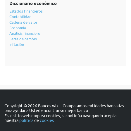
Diccionario económico
Estados financieros
Contabilidad
Cadena de valor
Economía
Análisis financiero
Letra de cambio
Inflación
Copyright © 2026 Bancos.wiki - Comparamos entidades bancarias
para ayudar a Usted encontrar su mejor banco.
Este sitio web emplea cookies, si continúa navegando acepta
nuestra
política
de
cookies