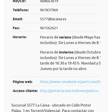
NIF/CIF:
A08663619
Teléfono:
961837960
Email:
5577@lacaixa.es
Fax:
961562621
Horario:
Horario de
verano
(desde Mayo hasta Sep
incluidos): De Lunes a Viernes de 8:15 a 14
Horario de
invierno
(desde Octubre hasta 
incluidos): De Lunes a Viernes de 8:15 a 14 
tarde de 16:30 a 19:45 h. Navidad y Semana
Jueves por la tarde no abre.
Página web:
https://www.caixabank.es/particular/home/pa
Acceso cliente:
http://portal.lacaixa.es/home/particu...
Sucursal 5577 La Caixa - ubicado en Calle Pintor
Palau, 1 en Torrent(Valencia). Para contactar con