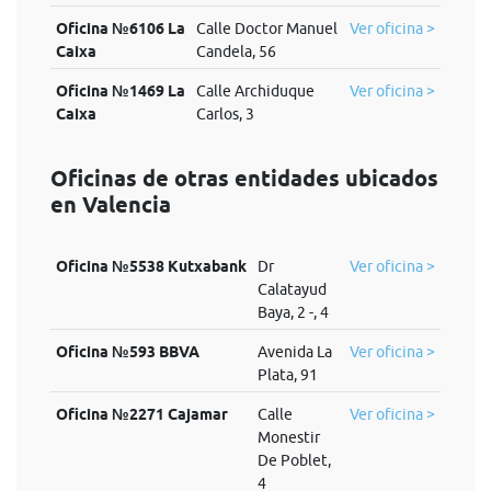
Oficina №6106 La
Calle Doctor Manuel
Ver oficina >
Caixa
Candela, 56
Oficina №1469 La
Calle Archiduque
Ver oficina >
Caixa
Carlos, 3
Oficinas de otras entidades ubicados
en Valencia
Oficina №5538 Kutxabank
Dr
Ver oficina >
Calatayud
Baya, 2 -, 4
Oficina №593 BBVA
Avenida La
Ver oficina >
Plata, 91
Oficina №2271 Cajamar
Calle
Ver oficina >
Monestir
De Poblet,
4