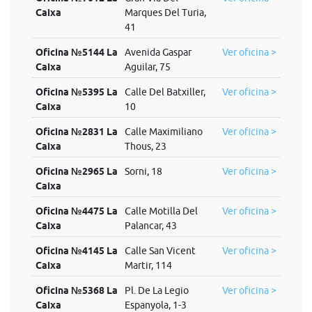
Caixa
Marques Del Turia,
41
Oficina №5144 La
Avenida Gaspar
Ver oficina >
Caixa
Aguilar, 75
Oficina №5395 La
Calle Del Batxiller,
Ver oficina >
Caixa
10
Oficina №2831 La
Calle Maximiliano
Ver oficina >
Caixa
Thous, 23
Oficina №2965 La
Sorni, 18
Ver oficina >
Caixa
Oficina №4475 La
Calle Motilla Del
Ver oficina >
Caixa
Palancar, 43
Oficina №4145 La
Calle San Vicent
Ver oficina >
Caixa
Martir, 114
Oficina №5368 La
Pl. De La Legio
Ver oficina >
Caixa
Espanyola, 1-3