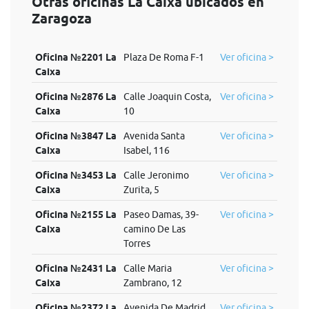
Otras oficinas La Caixa ubicados en
Zaragoza
Oficina №2201 La
Plaza De Roma F-1
Ver oficina >
Caixa
Oficina №2876 La
Calle Joaquin Costa,
Ver oficina >
Caixa
10
Oficina №3847 La
Avenida Santa
Ver oficina >
Caixa
Isabel, 116
Oficina №3453 La
Calle Jeronimo
Ver oficina >
Caixa
Zurita, 5
Oficina №2155 La
Paseo Damas, 39-
Ver oficina >
Caixa
camino De Las
Torres
Oficina №2431 La
Calle Maria
Ver oficina >
Caixa
Zambrano, 12
Oficina №2372 La
Avenida De Madrid,
Ver oficina >