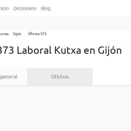
nicio
Diccionario
Blog
turias
Gijón
Oficina 373
373 Laboral Kutxa en Gijón
 general
Oficinas