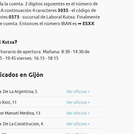
da la cuenta. 2 dígitos siguientes es el número de
. A continuación 4 caracteres
3035
- el código de
entes
0373
- sucursal de Laboral Kutxa. Finalmente
o de cuenta. Entonces el nùmero IBAN es ➡
ESXX
l Kutxa❓
 horario de apertura: Mañana: 8:30 - 14:30 de
 - 19:45 viernes: 16:15 - 18:15
icados en Gijón
. De La Argentina, 5
Ver oficina >
 Xxiii, 11
Ver oficina >
or Manuel Medina, 13
Ver oficina >
. De La Constitucion, 4.
Ver oficina >