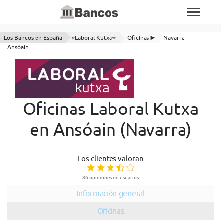
Los Bancos en España
⭐Laboral Kutxa⭐
Oficinas ▶️
Navarra
Ansóain
Oficinas Laboral Kutxa
en Ansóain (Navarra)
Los clientes valoran
86 opiniones de usuarios
Información general
Oficinas