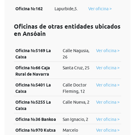
Oficina №162
Lapurbide,5.
Ver oficina >
Oficinas de otras entidades ubicados
en Ansóain
Oficina №5169 La
Calle Nagusia,
Ver oficina >
Caixa
26
Oficina №66 Caja
Santa Cruz, 25
Ver oficina >
Rural de Navarra
Oficina №5401 La
Calle Doctor
Ver oficina >
Caixa
Fleming, 12
Oficina №5255 La
Calle Nueva, 2
Ver oficina >
Caixa
Oficina №36 Bankoa
San Ignacio, 2
Ver oficina >
Oficina №970 Kutxa
Marcelo
Ver oficina >