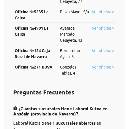
Celayeta, 77
Oficina №5235 La
Plaza Mayor, S/n
Ver oficina >
Caixa
Oficina №4901 La
Avenida
Ver oficina >
Caixa
Marcelo
Celayeta, 43
Oficina №124 Caja
Bernardino
Ver oficina >
Rural de Navarra
Ayala, 6
Oficina №271 BBVA
Gonzalez
Ver oficina >
Tablas, 4
Preguntas Frecuentes
🏦 ¿Cuántas sucursales tiene Laboral Kutxa en
Ansóain (provincia de Navarra)❓
Laboral Kutxa tiene
1 sucursales abiertas
en