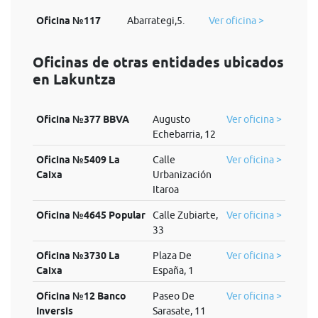
Oficina №117
Abarrategi,5.
Ver oficina >
Oficinas de otras entidades ubicados
en Lakuntza
Oficina №377 BBVA
Augusto
Ver oficina >
Echebarria, 12
Oficina №5409 La
Calle
Ver oficina >
Caixa
Urbanización
Itaroa
Oficina №4645 Popular
Calle Zubiarte,
Ver oficina >
33
Oficina №3730 La
Plaza De
Ver oficina >
Caixa
España, 1
Oficina №12 Banco
Paseo De
Ver oficina >
Inversis
Sarasate, 11