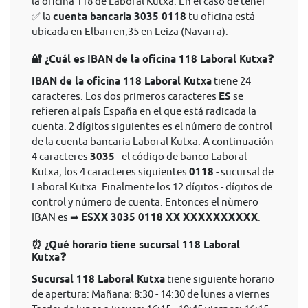
la oficina 118 de Laboral Kutxa. En el caso de tener
✅ la
cuenta bancaria 3035 0118
tu oficina está
ubicada en Elbarren,35 en Leiza (Navarra).
🔐 ¿Cuál es IBAN de la oficina 118 Laboral Kutxa❓
IBAN de la oficina 118 Laboral Kutxa
tiene 24
caracteres. Los dos primeros caracteres
ES
se
refieren al país España en el que está radicada la
cuenta. 2 dígitos siguientes es el número de control
de la cuenta bancaria Laboral Kutxa. A continuación
4 caracteres
3035
- el código de banco Laboral
Kutxa; los 4 caracteres siguientes
0118
- sucursal de
Laboral Kutxa. Finalmente los 12 dígitos - dígitos de
control y número de cuenta. Entonces el nùmero
IBAN es ➡
ESXX 3035 0118 XX XXXXXXXXXX
.
⏰ ¿Qué horario tiene sucursal 118 Laboral
Kutxa❓
Sucursal 118 Laboral Kutxa
tiene siguiente horario
de apertura: Mañana: 8:30 - 14:30 de lunes a viernes