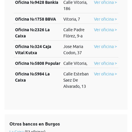
Oficina №9428 Bankia
Calle Vitoria,
Ver oficina >
186
Oficina №1758 BBVA
Vitoria, 7
Ver oficina >
Oficina №2326 La
Calle Padre
Ver oficina >
Caixa
Flórez, 9-a
Oficina №324 Caja
Jose Maria
Ver oficina >
Vital Kutxa
Codon, 37
Oficina №5808 Popular
Calle Vitoria,
Ver oficina >
Oficina №5984 La
Calle Esteban
Ver oficina >
Caixa
Saez De
Alvarado, 13
Otros bancos en Burgos
La Caixa
(53 oficinas)