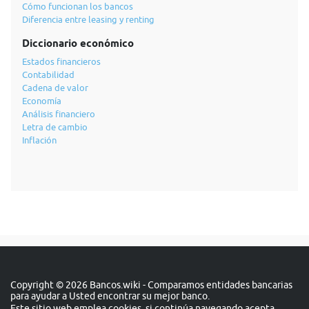
Cómo funcionan los bancos
Diferencia entre leasing y renting
Diccionario económico
Estados financieros
Contabilidad
Cadena de valor
Economía
Análisis financiero
Letra de cambio
Inflación
Copyright © 2026 Bancos.wiki - Comparamos entidades bancarias
para ayudar a Usted encontrar su mejor banco.
Este sitio web emplea cookies, si continúa navegando acepta