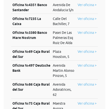
Oficina №4351 Banco
Avenida De
Ver oficina >
Santander
Andalucia S/n
Oficina №7235 La
Calle Del
Ver oficina >
Caixa
Bachiller, 7
Oficina №3380 Banco
Pasei De Las
Ver oficina >
Mare Nostrum
Palmeras Esq
Ruiz De Alda
Oficina №69 Caja Rural
Plaza
Ver oficina >
del Sur
Houston, 5
Oficina №497 Deutsche
Avenida
Ver oficina >
Bank
Martin Alonso
Pinzon, 5
Oficina №86 Caja Rural
Avenida
Ver oficina >
del Sur
Adoratrices,
62
Oficina №75 Caja Rural
Maestra
Ver oficina >
del Sur
Aurora