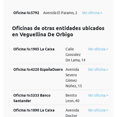
Oficina №5792
Avenida El Paramo, 2
Ver oficina >
Oficinas de otras entidades ubicados
en Veguellina De Orbigo
Oficina №1905 La Caixa
Calle
Ver oficina >
Gonzalez
De Lama, 14
Oficina №4220 EspañaDuero
Avenida
Ver oficina >
Severo
Gómez
Núñez, 15
Oficina №5333 Banco
Benito
Ver oficina >
Santander
Leon, 40
Oficina №1890 La Caixa
Avenida
Ver oficina >
Doctor