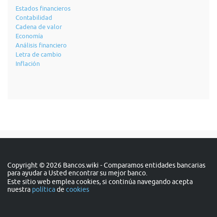
Estados financieros
Contabilidad
Cadena de valor
Economía
Análisis financiero
Letra de cambio
Inflación
Copyright © 2026 Bancos.wiki - Comparamos entidades bancarias
para ayudar a Usted encontrar su mejor banco.
Este sitio web emplea cookies, si continúa navegando acepta
nuestra
política
de
cookies