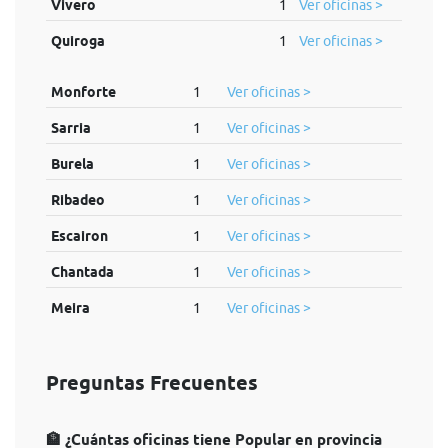
Vivero
1
Ver oficinas >
Quiroga
1
Ver oficinas >
Monforte
1
Ver oficinas >
Sarria
1
Ver oficinas >
Burela
1
Ver oficinas >
Ribadeo
1
Ver oficinas >
Escairon
1
Ver oficinas >
Chantada
1
Ver oficinas >
Meira
1
Ver oficinas >
Preguntas Frecuentes
🏦 ¿Cuántas oficinas tiene Popular en provincia