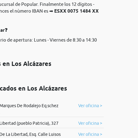
ucursal de Popular. Finalmente los 12 dígitos -
onces el nùmero IBAN es ➡
ESXX 0075 1484 XX
lar❓
rio de apertura: Lunes - Viernes de 8:30 a 14:30
s en Los Alcázares
icados en Los Alcázares
Marques De Rodalejo Eq.schez
Ver oficina >
z
Libertad (pueblo Patricia), 327
Ver oficina >
e La Libertad, Esq. Calle Luisos
Ver oficina >