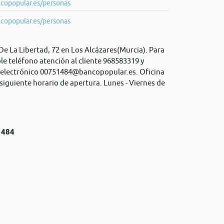
copopular.es/personas
copopular.es/personas
De La Libertad, 72 en Los Alcázares(Murcia). Para
le teléfono atención al cliente 968583319 y
 electrónico
00751484@bancopopular.es
. Oficina
siguiente horario de apertura. Lunes - Viernes de
1484