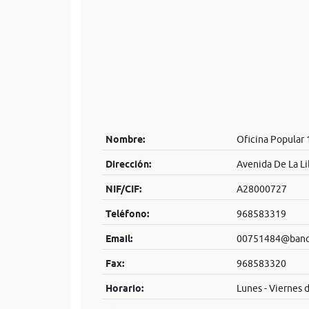
Nombre:
Oficina Popular
Dirección:
Avenida De La Li
NIF/CIF:
A28000727
Teléfono:
968583319
Email:
00751484@banco
Fax:
968583320
Horario:
Lunes - Viernes 