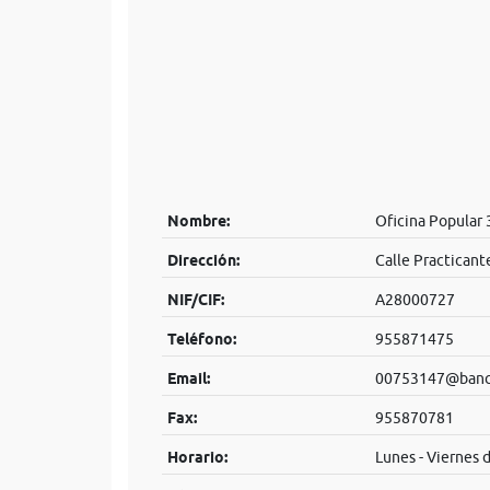
Nombre:
Oficina Popular
Dirección:
Calle Practicante
NIF/CIF:
A28000727
Teléfono:
955871475
Email:
00753147@banco
Fax:
955870781
Horario:
Lunes - Viernes 