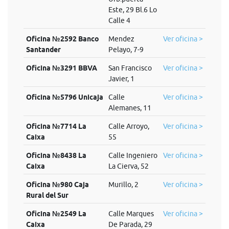
Este, 29 Bl.6 Lo
Calle 4
Oficina №2592 Banco
Mendez
Ver oficina >
Santander
Pelayo, 7-9
Oficina №3291 BBVA
San Francisco
Ver oficina >
Javier, 1
Oficina №5796 Unicaja
Calle
Ver oficina >
Alemanes, 11
Oficina №7714 La
Calle Arroyo,
Ver oficina >
Caixa
55
Oficina №8438 La
Calle Ingeniero
Ver oficina >
Caixa
La Cierva, 52
Oficina №980 Caja
Murillo, 2
Ver oficina >
Rural del Sur
Oficina №2549 La
Calle Marques
Ver oficina >
Caixa
De Parada, 29