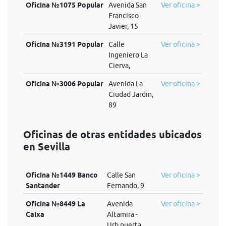
Oficina №1075 Popular
Avenida San
Ver oficina >
Francisco
Javier, 15
Oficina №3191 Popular
Calle
Ver oficina >
Ingeniero La
Cierva,
Oficina №3006 Popular
Avenida La
Ver oficina >
Ciudad Jardin,
89
Oficinas de otras entidades ubicados
en Sevilla
Oficina №1449 Banco
Calle San
Ver oficina >
Santander
Fernando, 9
Oficina №8449 La
Avenida
Ver oficina >
Caixa
Altamira -
Urb.puerta