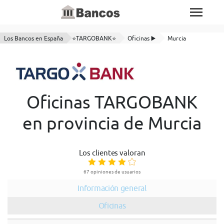
Los Bancos en España
⭐TARGOBANK⭐
Oficinas ▶️
Murcia
Oficinas TARGOBANK
en provincia de Murcia
Los clientes valoran
67 opiniones de usuarios
Información general
Oficinas