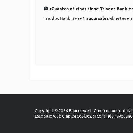
🏦 ¿Cuántas oficinas tiene Triodos Bank e
Triodos Bank tiene
1 sucursales
abiertas en
Copyright © 2026 Bancos.wiki - Comparamos entidade
Este sitio web emplea cookies, si continúa navegan