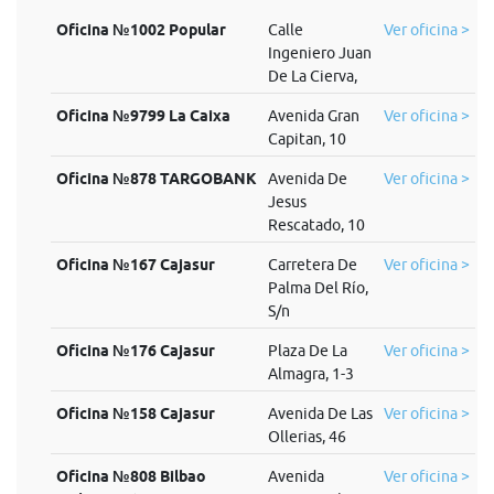
Oficina №1002 Popular
Calle
Ver oficina >
Ingeniero Juan
De La Cierva,
Oficina №9799 La Caixa
Avenida Gran
Ver oficina >
Capitan, 10
Oficina №878 TARGOBANK
Avenida De
Ver oficina >
Jesus
Rescatado, 10
Oficina №167 Cajasur
Carretera De
Ver oficina >
Palma Del Río,
S/n
Oficina №176 Cajasur
Plaza De La
Ver oficina >
Almagra, 1-3
Oficina №158 Cajasur
Avenida De Las
Ver oficina >
Ollerias, 46
Oficina №808 Bilbao
Avenida
Ver oficina >