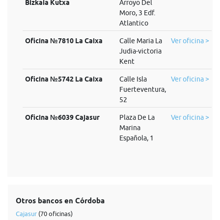
Bizkaia Kutxa
Arroyo Del
Moro, 3 Edf.
Atlantico
Oficina №7810 La Caixa
Calle Maria La
Ver oficina >
Judia-victoria
Kent
Oficina №5742 La Caixa
Calle Isla
Ver oficina >
Fuerteventura,
52
Oficina №6039 Cajasur
Plaza De La
Ver oficina >
Marina
Española, 1
Otros bancos en Córdoba
Cajasur
(70 oficinas)