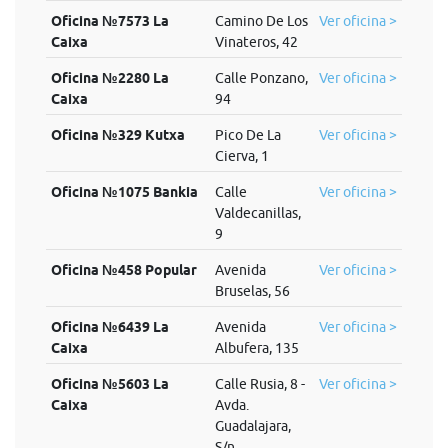
Oficina №7573 La
Camino De Los
Ver oficina >
Caixa
Vinateros, 42
Oficina №2280 La
Calle Ponzano,
Ver oficina >
Caixa
94
Oficina №329 Kutxa
Pico De La
Ver oficina >
Cierva, 1
Oficina №1075 Bankia
Calle
Ver oficina >
Valdecanillas,
9
Oficina №458 Popular
Avenida
Ver oficina >
Bruselas, 56
Oficina №6439 La
Avenida
Ver oficina >
Caixa
Albufera, 135
Oficina №5603 La
Calle Rusia, 8 -
Ver oficina >
Caixa
Avda.
Guadalajara,
S/n