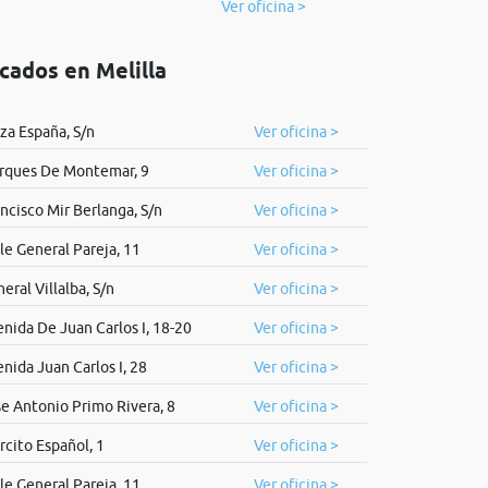
Ver oficina >
cados en Melilla
za España, S/n
Ver oficina >
rques De Montemar, 9
Ver oficina >
ncisco Mir Berlanga, S/n
Ver oficina >
le General Pareja, 11
Ver oficina >
eral Villalba, S/n
Ver oficina >
nida De Juan Carlos I, 18-20
Ver oficina >
nida Juan Carlos I, 28
Ver oficina >
e Antonio Primo Rivera, 8
Ver oficina >
rcito Español, 1
Ver oficina >
le General Pareja, 11
Ver oficina >