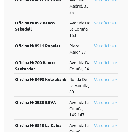
Oficina №4822 La Caixa
Avenida
Ver oficina >
Madrid, 33-
35
Oficina №497 Banco
Avenida De
Ver oficina >
Sabadell
La Coruña,
163,
Oficina №8911 Popular
Plaza
Ver oficina >
Maior, 27
Oficina №700 Banco
Avenida Da
Ver oficina >
Santander
Coruña, 54
Oficina №5490 Kutxabank
Ronda De
Ver oficina >
La Muralla,
80
Oficina №2933 BBVA
Avenida La
Ver oficina >
Coruña,
145-147
Oficina №6815 La Caixa
Avenida La
Ver oficina >
Coruña,