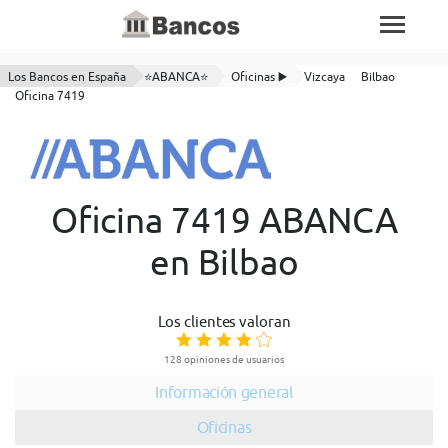
Los Bancos en España
⭐ABANCA⭐
Oficinas ▶️
Vizcaya
Bilbao
Oficina 7419
Oficina 7419 ABANCA
en Bilbao
Los clientes valoran
128 opiniones de usuarios
Información general
Oficinas