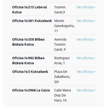
Oficina №215 Laboral
Txomin
Ver oficina >
Kutxa
Garat,9
Oficina №361 Kutxabank
Monte
Ver oficina >
Ganekogorta,
11
Oficina №358 Bilbao
Avenida
Ver oficina >
Bizkaia Kutxa
Txomin
Garat, 9
Oficina №982 Bilbao
Rodriguez
Ver oficina >
Bizkaia Kutxa
Arias, 1
Oficina №5 Kutxabank
Plaza De
Ver oficina >
Zabalburu,
S/n
Oficina №5968 La Caixa
Calle Maria
Ver oficina >
Diaz De
Haro, 10