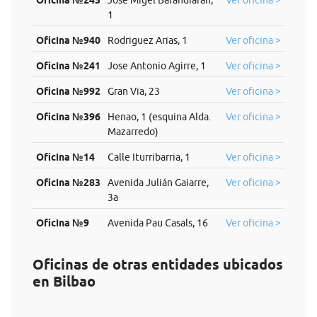
Oficina №245
Jose Migel Barandiaran,
Ver oficina >
1
Oficina №940
Rodriguez Arias, 1
Ver oficina >
Oficina №241
Jose Antonio Agirre, 1
Ver oficina >
Oficina №992
Gran Via, 23
Ver oficina >
Oficina №396
Henao, 1 (esquina Alda.
Ver oficina >
Mazarredo)
Oficina №14
Calle Iturribarria, 1
Ver oficina >
Oficina №283
Avenida Julián Gaiarre,
Ver oficina >
3a
Oficina №9
Avenida Pau Casals, 16
Ver oficina >
Oficinas de otras entidades ubicados
en Bilbao