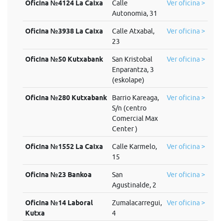
Oficina №4124 La Caixa
Calle
Ver oficina >
Autonomia, 31
Oficina №3938 La Caixa
Calle Atxabal,
Ver oficina >
23
Oficina №50 Kutxabank
San Kristobal
Ver oficina >
Enparantza, 3
(eskolape)
Oficina №280 Kutxabank
Barrio Kareaga,
Ver oficina >
S/n (centro
Comercial Max
Center )
Oficina №1552 La Caixa
Calle Karmelo,
Ver oficina >
15
Oficina №23 Bankoa
San
Ver oficina >
Agustinalde, 2
Oficina №14 Laboral
Zumalacarregui,
Ver oficina >
Kutxa
4