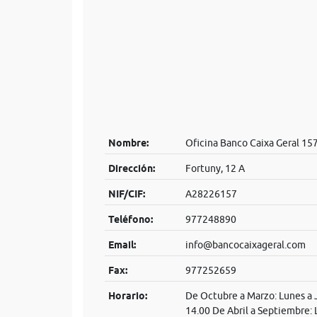
Nombre:
Oficina Banco Caixa Geral 15
Dirección:
Fortuny, 12 A
NIF/CIF:
A28226157
Teléfono:
977248890
Email:
info@bancocaixageral.com
Fax:
977252659
Horario:
De Octubre a Marzo: Lunes a J
14.00 De Abril a Septiembre: 