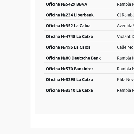
Oficina №5429 BBVA
Rambla N
Oficina №234 Liberbank
Cl Rambla
Oficina №352 La Caixa
Avenida S
Oficina №4748 La Caixa
Violant D
Oficina №195 La Caixa
Calle Mo
Oficina №80 Deutsche Bank
Rambla N
Oficina №570 Bankinter
Rambla 
Oficina №5295 La Caixa
Rbla Nov
Oficina №3510 La Caixa
Rambla N