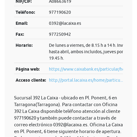
NIF/CIF:
A08663619
Teléfono:
977190620
Email:
0392@lacaixa.es
Fax:
977250942
Horario:
De lunes a viernes, de 8.15 h a 14 h. Invierno:
hasta abril, ambos incluidos, jueves por la tard
19.45 h.
Página web:
https://www.caixabank.es/particular/home/pa
Acceso cliente:
http://portal.lacaixa.es/home/particu...
Sucursal 392 La Caixa - ubicado en Pl. Ponent, 6 en
Tarragona(Tarragona). Para contactar con Oficina
392 La Caixa disponible teléfono atención al cliente
977190620 y también puede contactar a través de
correo electrónico
0392@lacaixa.es
. Oficina La Caixa
en Pl. Ponent, 6 tiene siguiente horario de apertura.