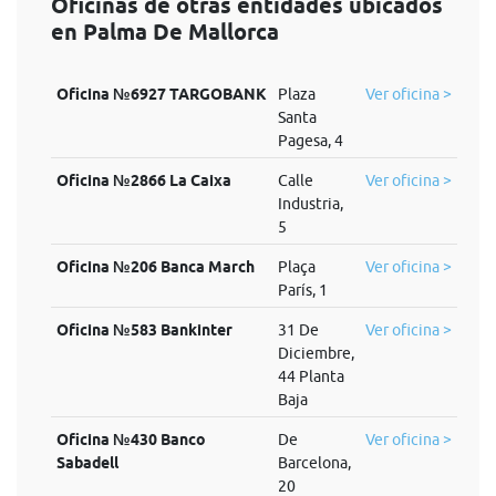
Oficinas de otras entidades ubicados
en Palma De Mallorca
Oficina №6927 TARGOBANK
Plaza
Ver oficina >
Santa
Pagesa, 4
Oficina №2866 La Caixa
Calle
Ver oficina >
Industria,
5
Oficina №206 Banca March
Plaça
Ver oficina >
París, 1
Oficina №583 Bankinter
31 De
Ver oficina >
Diciembre,
44 Planta
Baja
Oficina №430 Banco
De
Ver oficina >
Sabadell
Barcelona,
20