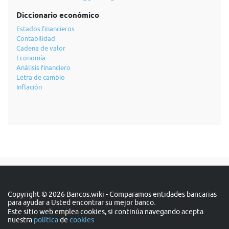
Diccionario económico
Estados financieros
Contabilidad
Cadena de valor
Economía
Análisis financiero
Letra de cambio
Inflación
Copyright © 2026 Bancos.wiki - Comparamos entidades bancarias
para ayudar a Usted encontrar su mejor banco.
Este sitio web emplea cookies, si continúa navegando acepta
nuestra
política
de
cookies