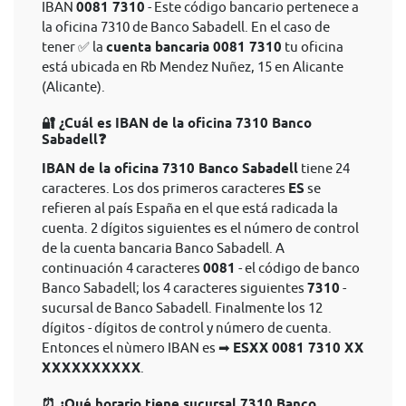
IBAN
0081 7310
- Este código bancario pertenece a
la oficina 7310 de Banco Sabadell. En el caso de
tener ✅ la
cuenta bancaria 0081 7310
tu oficina
está ubicada en Rb Mendez Nuñez, 15 en Alicante
(Alicante).
🔐 ¿Cuál es IBAN de la oficina 7310 Banco
Sabadell❓
IBAN de la oficina 7310 Banco Sabadell
tiene 24
caracteres. Los dos primeros caracteres
ES
se
refieren al país España en el que está radicada la
cuenta. 2 dígitos siguientes es el número de control
de la cuenta bancaria Banco Sabadell. A
continuación 4 caracteres
0081
- el código de banco
Banco Sabadell; los 4 caracteres siguientes
7310
-
sucursal de Banco Sabadell. Finalmente los 12
dígitos - dígitos de control y número de cuenta.
Entonces el nùmero IBAN es ➡
ESXX 0081 7310 XX
XXXXXXXXXX
.
⏰ ¿Qué horario tiene sucursal 7310 Banco