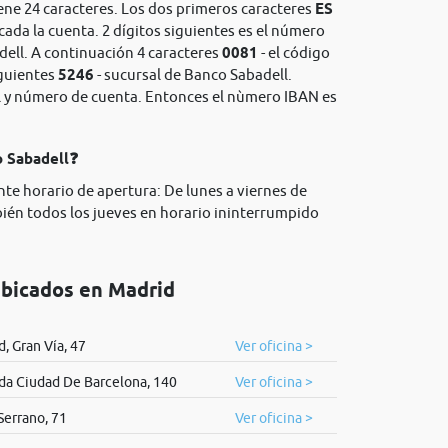
ene 24 caracteres. Los dos primeros caracteres
ES
icada la cuenta. 2 dígitos siguientes es el número
dell. A continuación 4 caracteres
0081
- el código
iguientes
5246
- sucursal de Banco Sabadell.
rol y número de cuenta. Entonces el nùmero IBAN es
o Sabadell❓
nte horario de apertura: De lunes a viernes de
bién todos los jueves en horario ininterrumpido
ubicados en Madrid
, Gran Vía, 47
Ver oficina >
da Ciudad De Barcelona, 140
Ver oficina >
Serrano, 71
Ver oficina >