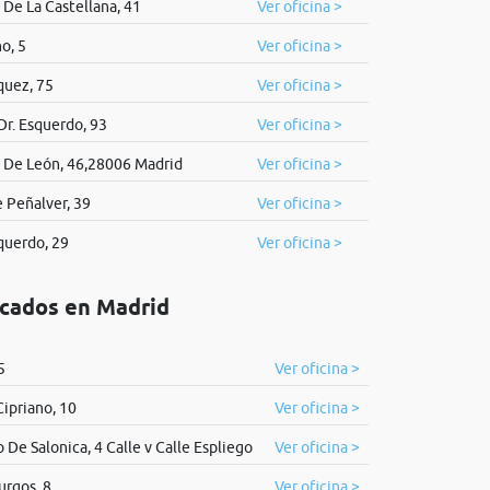
 De La Castellana, 41
Ver oficina >
o, 5
Ver oficina >
quez, 75
Ver oficina >
Dr. Esquerdo, 93
Ver oficina >
 De León, 46,28006 Madrid
Ver oficina >
 Peñalver, 39
Ver oficina >
querdo, 29
Ver oficina >
icados en Madrid
5
Ver oficina >
Cipriano, 10
Ver oficina >
o De Salonica, 4 Calle v Calle Espliego
Ver oficina >
urgos, 8
Ver oficina >