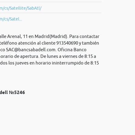
/cs/Satellite/SabAtl/
/cs/Satel...
alle Arenal, 11 en Madrid(Madrid). Para contactar
teléfono atención al cliente 913540690 y también
ico
SAC@bancsabadell.com
. Oficina Banco
horario de apertura. De lunes a viernes de 8:15 a
dos los jueves en horario ininterrumpido de 8:15
adell №5246