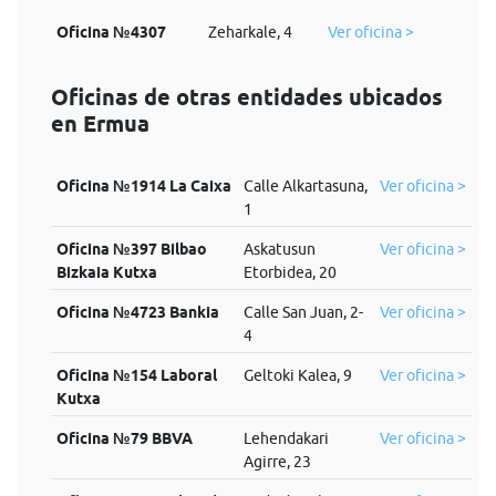
Oficina №4307
Zeharkale, 4
Ver oficina >
Oficinas de otras entidades ubicados
en Ermua
Oficina №1914 La Caixa
Calle Alkartasuna,
Ver oficina >
1
Oficina №397 Bilbao
Askatusun
Ver oficina >
Bizkaia Kutxa
Etorbidea, 20
Oficina №4723 Bankia
Calle San Juan, 2-
Ver oficina >
4
Oficina №154 Laboral
Geltoki Kalea, 9
Ver oficina >
Kutxa
Oficina №79 BBVA
Lehendakari
Ver oficina >
Agirre, 23