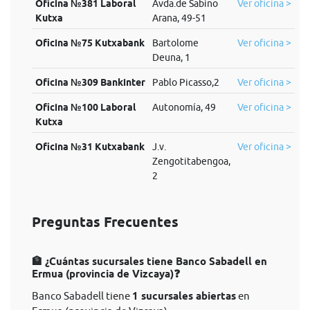
Oficina №381 Laboral
Avda.de Sabino
Ver oficina >
Kutxa
Arana, 49-51
Oficina №75 Kutxabank
Bartolome
Ver oficina >
Deuna, 1
Oficina №309 Bankinter
Pablo Picasso,2
Ver oficina >
Oficina №100 Laboral
Autonomía, 49
Ver oficina >
Kutxa
Oficina №31 Kutxabank
J.v.
Ver oficina >
Zengotitabengoa,
2
Preguntas Frecuentes
🏦 ¿Cuántas sucursales tiene Banco Sabadell en
Ermua (provincia de Vizcaya)❓
Banco Sabadell tiene
1 sucursales abiertas
en