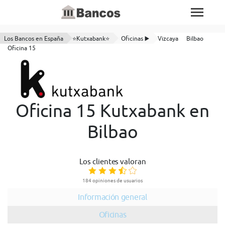
Los Bancos en España
⭐Kutxabank⭐
Oficinas ▶️
Vizcaya
Bilbao
Oficina 15
Oficina 15 Kutxabank en
Bilbao
Los clientes valoran
184 opiniones de usuarios
Información general
Oficinas