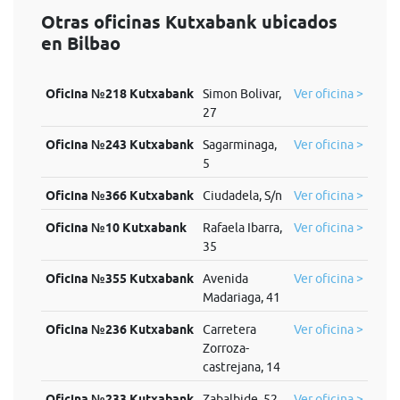
Otras oficinas Kutxabank ubicados
en Bilbao
Oficina №218 Kutxabank
Simon Bolivar,
Ver oficina >
27
Oficina №243 Kutxabank
Sagarminaga,
Ver oficina >
5
Oficina №366 Kutxabank
Ciudadela, S/n
Ver oficina >
Oficina №10 Kutxabank
Rafaela Ibarra,
Ver oficina >
35
Oficina №355 Kutxabank
Avenida
Ver oficina >
Madariaga, 41
Oficina №236 Kutxabank
Carretera
Ver oficina >
Zorroza-
castrejana, 14
Oficina №233 Kutxabank
Zabalbide, 52
Ver oficina >