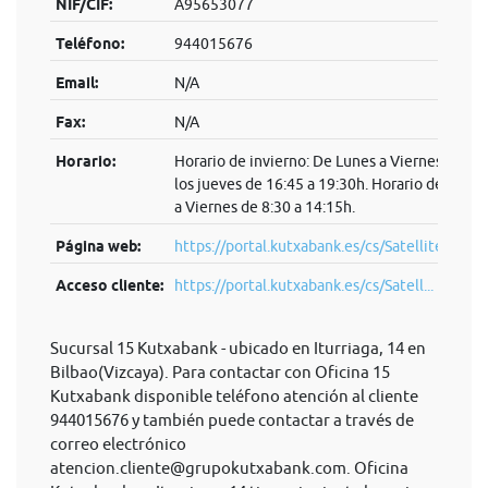
NIF/CIF:
A95653077
Teléfono:
944015676
Email:
N/A
Fax:
N/A
Horario:
Horario de invierno: De Lunes a Viernes de 8:3
los jueves de 16:45 a 19:30h. Horario de veran
a Viernes de 8:30 a 14:15h.
Página web:
https://portal.kutxabank.es/cs/Satellite/kb/es
Acceso cliente:
https://portal.kutxabank.es/cs/Satell...
Sucursal 15 Kutxabank - ubicado en Iturriaga, 14 en
Bilbao(Vizcaya). Para contactar con Oficina 15
Kutxabank disponible teléfono atención al cliente
944015676 y también puede contactar a través de
correo electrónico
atencion.cliente@grupokutxabank.com
. Oficina