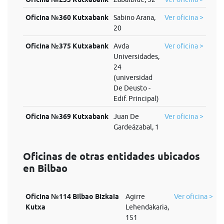
Oficina №360 Kutxabank
Sabino Arana,
Ver oficina >
20
Oficina №375 Kutxabank
Avda
Ver oficina >
Universidades,
24
(universidad
De Deusto -
Edif. Principal)
Oficina №369 Kutxabank
Juan De
Ver oficina >
Gardeázabal, 1
Oficinas de otras entidades ubicados
en Bilbao
Oficina №114 Bilbao Bizkaia
Agirre
Ver oficina >
Kutxa
Lehendakaria,
151