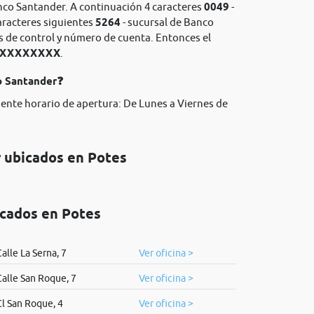
nco Santander. A continuación 4 caracteres
0049
-
aracteres siguientes
5264
- sucursal de Banco
os de control y número de cuenta. Entonces el
XXXXXXXXXX
.
o Santander❓
iente horario de apertura: De Lunes a Viernes de
r ubicados en Potes
icados en Potes
alle La Serna, 7
Ver oficina >
Calle San Roque, 7
Ver oficina >
Cl San Roque, 4
Ver oficina >