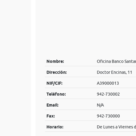
Nombre:
Oficina Banco Santa
Dirección:
Doctor Encinas, 11
NIF/CIF:
A39000013
Teléfono:
942-730002
Email:
N/A
Fax:
942-730000
Horario:
De Lunes a Viernes d