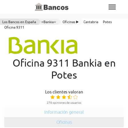
Los Bancos en España
⭐Bankia⭐
Oficinas ▶️
Cantabria
Potes
Oficina 9311
Oficina 9311 Bankia en
Potes
Los clientes valoran
278 opiniones de usuarios
Información general
Oficinas