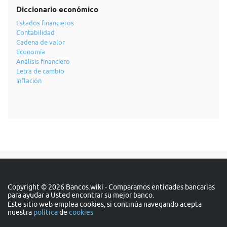
Diccionario económico
Estados financieros
Contabilidad
Cadena de valor
Economía
Análisis financiero
Letra de cambio
Inflación
Copyright © 2026 Bancos.wiki - Comparamos entidades bancarias
para ayudar a Usted encontrar su mejor banco.
Este sitio web emplea cookies, si continúa navegando acepta
nuestra
política
de
cookies