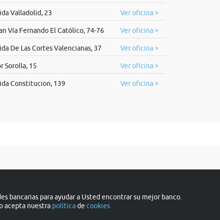
da Valladolid, 23
Ver oficina >
an Vía Fernando El Católico, 74-76
Ver oficina >
da De Las Cortes Valencianas, 37
Ver oficina >
r Sorolla, 15
Ver oficina >
da Constitucion, 139
Ver oficina >
s bancarias para ayudar a Usted encontrar su mejor banco.
do acepta nuestra
política
de
cookies