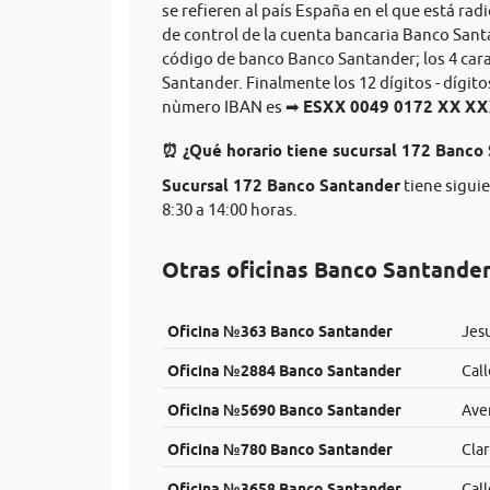
se refieren al país España en el que está rad
de control de la cuenta bancaria Banco Sant
código de banco Banco Santander; los 4 car
Santander. Finalmente los 12 dígitos - dígit
nùmero IBAN es ➡
ESXX 0049 0172 XX 
⏰ ¿Qué horario tiene sucursal 172 Banco
Sucursal 172 Banco Santander
tiene sigui
8:30 a 14:00 horas.
Otras oficinas Banco Santander
Oficina №363 Banco Santander
Jesu
Oficina №2884 Banco Santander
Call
Oficina №5690 Banco Santander
Ave
Oficina №780 Banco Santander
Clar
Oficina №3658 Banco Santander
Call