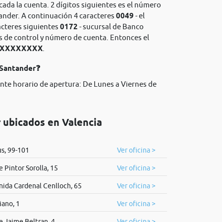
icada la cuenta. 2 dígitos siguientes es el número
ander. A continuación 4 caracteres
0049
- el
acteres siguientes
0172
- sucursal de Banco
os de control y número de cuenta. Entonces el
XXXXXXXXXX
.
 Santander❓
ente horario de apertura: De Lunes a Viernes de
 ubicados en Valencia
s, 99-101
Ver oficina >
e Pintor Sorolla, 15
Ver oficina >
nida Cardenal Cenlloch, 65
Ver oficina >
iano, 1
Ver oficina >
e Jaime Beltran, 4
Ver oficina >