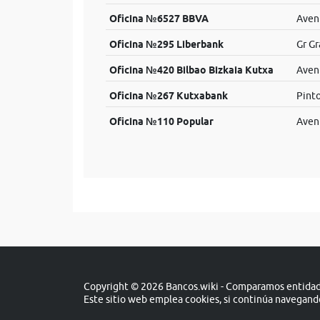
Oficina №6527 BBVA
Aveni
Oficina №295 Liberbank
Gr Gr
Oficina №420 Bilbao Bizkaia Kutxa
Aveni
Oficina №267 Kutxabank
Pinto
Oficina №110 Popular
Aveni
Copyright © 2026 Bancos.wiki - Comparamos entidade
Este sitio web emplea cookies, si continúa navegan