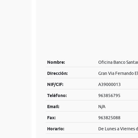
Nombre:
Oficina Banco Santa
Dirección:
Gran Via Fernando El
NIF/CIF:
A39000013
Teléfono:
963856795
Email:
N/A
Fax:
963825088
Horario:
De Lunes a Viernes d