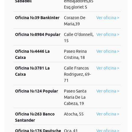
Sabadell
embajadores,85
Esq.gloriet S
Oficina №39 Bankinter
Corazon De
Ver oficina >
Maria,39
Oficina №8984 Popular
Calle O'donnell,
Ver oficina >
15
Oficina №4446 La
Paseo Reina
Ver oficina >
Caixa
Cristina, 18
Oficina №3781 La
Calle Francos
Ver oficina >
Caixa
Rodriguez, 69-
71
Oficina №124 Popular
Paseo Santa
Ver oficina >
Maria De La
Cabeza, 19
Oficina №263 Banco
Atocha, 55
Ver oficina >
Santander
Oficina №176 Deutsche
Oca, 41
Ver oficina >