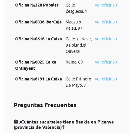
Oficina №328 Popular
Calle
Ver oficina >
L'esglesia, 1
Oficina №8836 IberCaja
Maestro
Ver oficina >
Palau, 97
Oficina №8616 La Caixa
Calle -c- Nave,
Ver oficina >
8 Pol.ind.el
Oliveral
Oficina №6025 Caixa
Reina, 69
Ver oficina >
Ontinyent
Oficina №6191 La Caixa
Calle Primero
Ver oficina >
De Mayo, 7
Preguntas Frecuentes
🏦 ¿Cuántas sucursales tiene Bankia en Picanya
(provincia de Valencia)❓