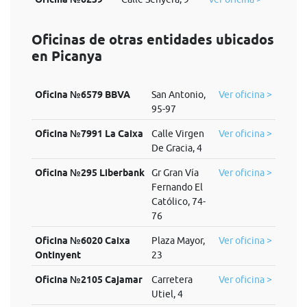
Oficinas de otras entidades ubicados
en Picanya
Oficina №6579 BBVA
San Antonio,
Ver oficina >
95-97
Oficina №7991 La Caixa
Calle Virgen
Ver oficina >
De Gracia, 4
Oficina №295 Liberbank
Gr Gran Vía
Ver oficina >
Fernando El
Católico, 74-
76
Oficina №6020 Caixa
Plaza Mayor,
Ver oficina >
Ontinyent
23
Oficina №2105 Cajamar
Carretera
Ver oficina >
Utiel, 4