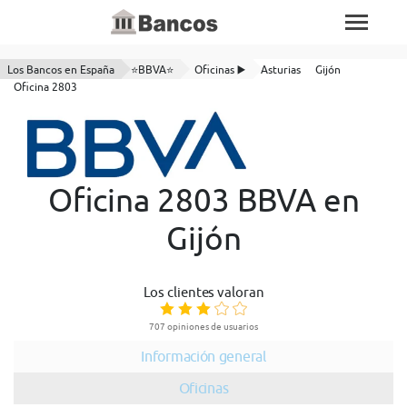
Los Bancos en España
⭐BBVA⭐
Oficinas ▶️
Asturias
Gijón
Oficina 2803
Oficina 2803 BBVA en
Gijón
Los clientes valoran
707 opiniones de usuarios
Información general
Oficinas