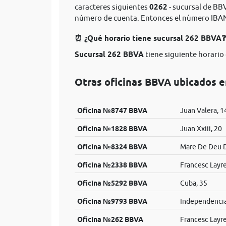
caracteres siguientes
0262
- sucursal de BBV
número de cuenta. Entonces el nùmero IBA
⏰ ¿Qué horario tiene sucursal 262 BBVA❓
Sucursal 262 BBVA
tiene siguiente horario 
Otras oficinas BBVA ubicados 
Oficina №8747 BBVA
Juan Valera, 1
Oficina №1828 BBVA
Juan Xxiii, 20
Oficina №8324 BBVA
Mare De Deu D
Oficina №2338 BBVA
Francesc Layre
Oficina №5292 BBVA
Cuba, 35
Oficina №9793 BBVA
Independencia
Oficina №262 BBVA
Francesc Layr