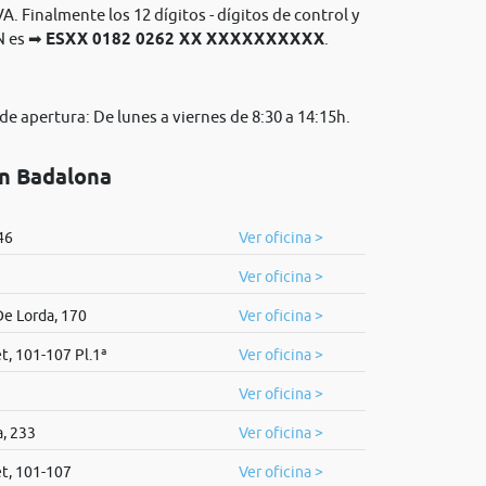
A. Finalmente los 12 dígitos - dígitos de control y
N es ➡
ESXX 0182 0262 XX XXXXXXXXXX
.
de apertura: De lunes a viernes de 8:30 a 14:15h.
en Badalona
46
Ver oficina >
Ver oficina >
e Lorda, 170
Ver oficina >
t, 101-107 Pl.1ª
Ver oficina >
Ver oficina >
, 233
Ver oficina >
et, 101-107
Ver oficina >