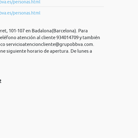
bva.es/personas.html
bva.es/personas.html
ret, 101-107 en Badalona(Barcelona). Para
eléfono atención al cliente 934014709 y también
ico
servicioatencioncliente@grupobbva.com
.
ne siguiente horario de apertura. De lunes a
2