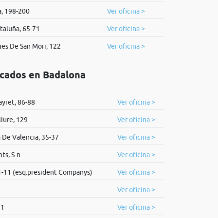
, 198-200
Ver oficina >
taluña, 65-71
Ver oficina >
es De San Mori, 122
Ver oficina >
icados en Badalona
ayret, 86-88
Ver oficina >
liure, 129
Ver oficina >
 De Valencia, 35-37
Ver oficina >
ts, S-n
Ver oficina >
 1-11 (esq.president Companys)
Ver oficina >
Ver oficina >
11
Ver oficina >