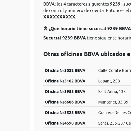
BBVA; los 4 caracteres siguientes
9239
- suc
de control y número de cuenta. Entonces e
XXXXXXXXXX
.
⏰ ¿Qué horario tiene sucursal 9239 BBV
Sucursal 9239 BBVA
tiene siguiente horario
Otras oficinas BBVA ubicados e
Oficina №3032 BBVA
Calle Comte Borre
Oficina №3102 BBVA
Lepant, 258
Oficina №3958 BBVA
Sant Adria, 133
Oficina №6686 BBVA
Muntaner, 33-39
Oficina №3528 BBVA
Gran Via De Les C
Oficina №4598 BBVA
Sants, 235-237 Ca