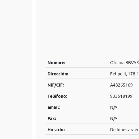
Nombre:
Oficina BBVA 
Dirección:
Felipe Ii, 178-
NIF/CIF:
A48265169
Teléfono:
933518199
Email:
N/A
Fax:
N/A
Horario:
De lunes a vier