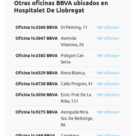
Otras oficinas BBVA ubicados en
Hospitalet De Llobregat
Oficina №3366 BBVA
Dr.fleming, 11
Ver oficina >
Oficina №3847 BBVA
Avenida
Ver oficina >
Vilanova, 26
Oficina №3385 BBVA
Poligon Can
Ver oficina >
Serra
Oficina №6329 BBVA
Riera Blanca,
Ver oficina >
Oficina №8738 BBVA
Calle Progres, 41
Ver oficina >
Oficina №3056 BBVA
Enric Prat De La
Ver oficina >
Riba, 131
Oficina №9275 BBVA
Avinguda Ntra.
Ver oficina >
Sra. De Bellvitge,
86
Oficina №269 BBVA
Carretera
Ver oficina >