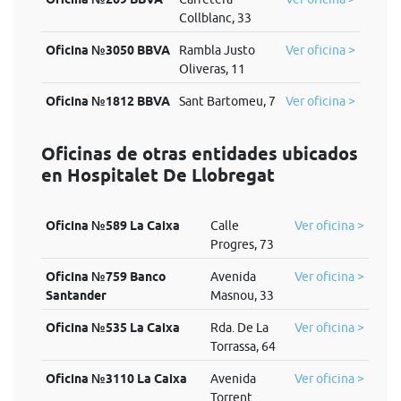
Collblanc, 33
Oficina №3050 BBVA
Rambla Justo
Ver oficina >
Oliveras, 11
Oficina №1812 BBVA
Sant Bartomeu, 7
Ver oficina >
Oficinas de otras entidades ubicados
en Hospitalet De Llobregat
Oficina №589 La Caixa
Calle
Ver oficina >
Progres, 73
Oficina №759 Banco
Avenida
Ver oficina >
Santander
Masnou, 33
Oficina №535 La Caixa
Rda. De La
Ver oficina >
Torrassa, 64
Oficina №3110 La Caixa
Avenida
Ver oficina >
Torrent