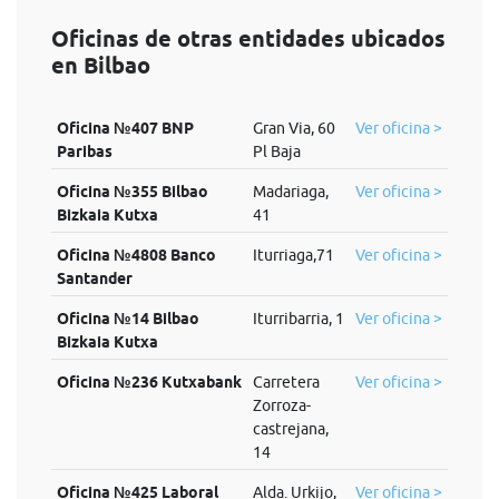
Oficinas de otras entidades ubicados
en Bilbao
Oficina №407 BNP
Gran Via, 60
Ver oficina >
Paribas
Pl Baja
Oficina №355 Bilbao
Madariaga,
Ver oficina >
Bizkaia Kutxa
41
Oficina №4808 Banco
Iturriaga,71
Ver oficina >
Santander
Oficina №14 Bilbao
Iturribarria, 1
Ver oficina >
Bizkaia Kutxa
Oficina №236 Kutxabank
Carretera
Ver oficina >
Zorroza-
castrejana,
14
Oficina №425 Laboral
Alda. Urkijo,
Ver oficina >