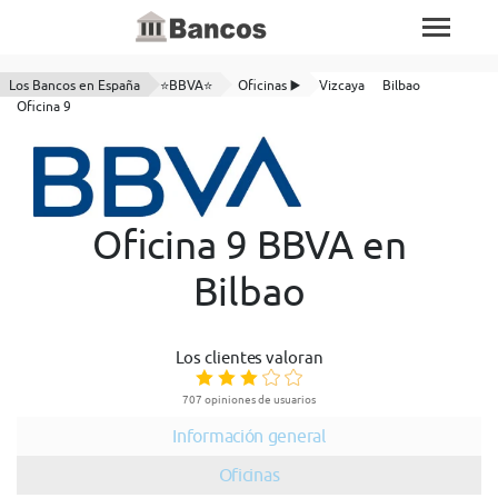
Los Bancos en España
⭐BBVA⭐
Oficinas ▶️
Vizcaya
Bilbao
Oficina 9
Oficina 9 BBVA en
Bilbao
Los clientes valoran
707 opiniones de usuarios
Información general
Oficinas