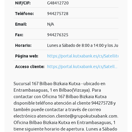
NIF/CIF:
G48412720
Teléfono:
944275728
Email:
N/A
Fax:
944276325
Horario:
Lunes a Sábado de 8:00 a 14:00 y los Jueves de
Página web:
https://portal.kutxabank.es/cs/Satellite/por
Acceso cliente:
https://portal.kutxabank.es/cs/Satell...
Sucursal 167 Bilbao Bizkaia Kutxa - ubicado en
Entrambasaguas, 1 en Bilbao(Vizcaya). Para
contactar con Oficina 167 Bilbao Bizkaia Kutxa
disponible teléfono atención al cliente 944275728 y
también puede contactar a través de correo
electrónico
atencion.cliente@grupokutxabank.com
.
Oficina Bilbao Bizkaia Kutxa en Entrambasaguas, 1
tiene siguiente horario de apertura. Lunes a Sábado