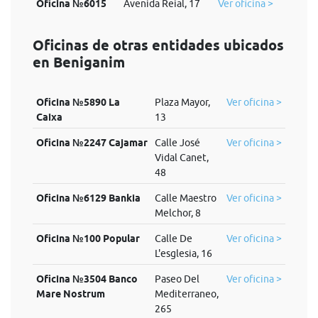
Oficina №6015
Avenida Reial, 17
Ver oficina >
Oficinas de otras entidades ubicados
en Beniganim
Oficina №5890 La
Plaza Mayor,
Ver oficina >
Caixa
13
Oficina №2247 Cajamar
Calle José
Ver oficina >
Vidal Canet,
48
Oficina №6129 Bankia
Calle Maestro
Ver oficina >
Melchor, 8
Oficina №100 Popular
Calle De
Ver oficina >
L'esglesia, 16
Oficina №3504 Banco
Paseo Del
Ver oficina >
Mare Nostrum
Mediterraneo,
265