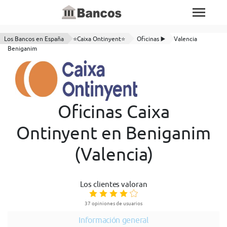
Los Bancos en España
⭐Caixa Ontinyent⭐
Oficinas ▶️
Valencia
Beniganim
Oficinas Caixa
Ontinyent en Beniganim
(Valencia)
Los clientes valoran
37 opiniones de usuarios
Información general