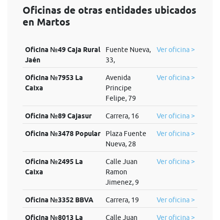
Oficinas de otras entidades ubicados
en Martos
Oficina №49 Caja Rural
Fuente Nueva,
Ver oficina >
Jaén
33,
Oficina №7953 La
Avenida
Ver oficina >
Caixa
Principe
Felipe, 79
Oficina №89 Cajasur
Carrera, 16
Ver oficina >
Oficina №3478 Popular
Plaza Fuente
Ver oficina >
Nueva, 28
Oficina №2495 La
Calle Juan
Ver oficina >
Caixa
Ramon
Jimenez, 9
Oficina №3352 BBVA
Carrera, 19
Ver oficina >
Oficina №8013 La
Calle Juan
Ver oficina >