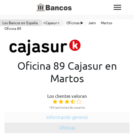
Los Bancos en España
⭐Cajasur⭐
Oficinas ▶️
Jaén
Martos
Oficina 89
Oficina 89 Cajasur en
Martos
Los clientes valoran
104 opiniones de usuarios
Información general
Oficinas