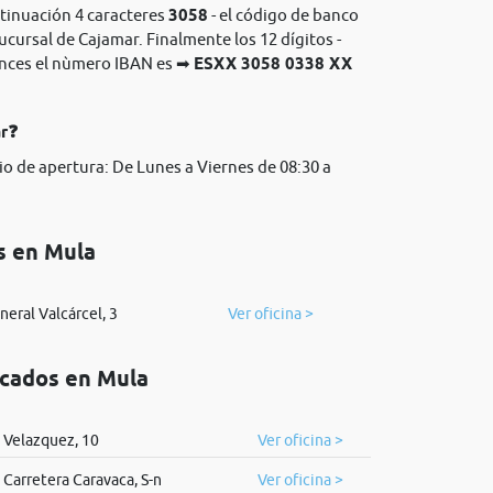
ntinuación 4 caracteres
3058
- el código de banco
sucursal de Cajamar. Finalmente los 12 dígitos -
onces el nùmero IBAN es ➡
ESXX 3058 0338 XX
ar❓
io de apertura: De Lunes a Viernes de 08:30 a
s en Mula
neral Valcárcel, 3
Ver oficina >
icados en Mula
Velazquez, 10
Ver oficina >
Carretera Caravaca, S-n
Ver oficina >