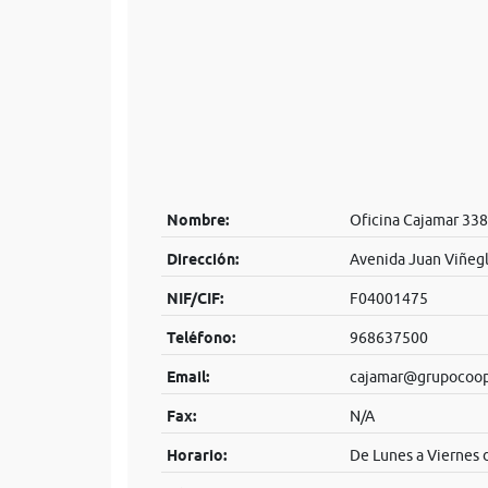
Nombre:
Oficina Cajamar 338
Dirección:
Avenida Juan Viñegl
NIF/CIF:
F04001475
Teléfono:
968637500
Email:
cajamar@grupocoope
Fax:
N/A
Horario:
De Lunes a Viernes d