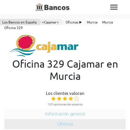
Los Bancos en España
⭐Cajamar⭐
Oficinas ▶️
Murcia
Murcia
Oficina 329
Oficina 329 Cajamar en
Murcia
Los clientes valoran
135 opiniones de usuarios
Información general
Oficinas