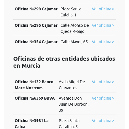
Oficina №298 Cajamar
Plaza Santa
Ver oficina >
Eulalia, 1
Oficina №296 Cajamar
Calle Alonso De
Ver oficina >
Ojeda, 4-bajo
Oficina №354 Cajamar
Calle Mayor, 65
Ver oficina >
Oficinas de otras entidades ubicados
en Murcia
Oficina №132 Banco
Avda Migel De
Ver oficina >
Mare Nostrum
Cervantes
Oficina №6369 BBVA
Avenida Don
Ver oficina >
Juan De Borbon,
39
Oficina №3981 La
Plaza Santa
Ver oficina >
Caixa
Catalina, 5