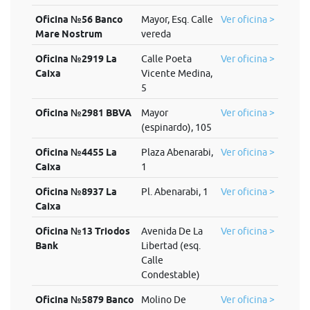
Oficina №56 Banco
Mayor, Esq. Calle
Ver oficina >
Mare Nostrum
vereda
Oficina №2919 La
Calle Poeta
Ver oficina >
Caixa
Vicente Medina,
5
Oficina №2981 BBVA
Mayor
Ver oficina >
(espinardo), 105
Oficina №4455 La
Plaza Abenarabi,
Ver oficina >
Caixa
1
Oficina №8937 La
Pl. Abenarabi, 1
Ver oficina >
Caixa
Oficina №13 Triodos
Avenida De La
Ver oficina >
Bank
Libertad (esq.
Calle
Condestable)
Oficina №5879 Banco
Molino De
Ver oficina >