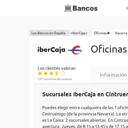
I
Los Bancos en España
⭐IberCaja⭐
Oficinas ▶️
Navarra
Oficinas
Los clientes valoran
Información
247 opiniones de usuarios
Sucursales IberCaja en Cintruen
Puedes elegir entre cualquiera de las 1 ofici
Cintruenigo (de la provincia Navarra). La ot
es La Caixa: 2 sucursales abiertas. En Cintru
apertura: Jueves, de 8:15 a 13:45 y de 17:15 a