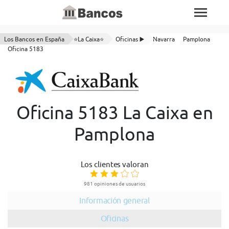
Los Bancos en España
⭐La Caixa⭐
Oficinas ▶️
Navarra
Pamplona
Oficina 5183
Oficina 5183 La Caixa en
Pamplona
Los clientes valoran
981 opiniones de usuarios
Información general
Oficinas