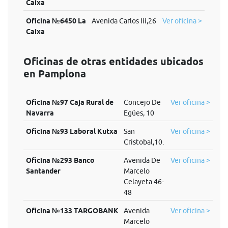
Caixa
Oficina №6450 La
Avenida Carlos Iii,26
Ver oficina >
Caixa
Oficinas de otras entidades ubicados
en Pamplona
Oficina №97 Caja Rural de
Concejo De
Ver oficina >
Navarra
Egües, 10
Oficina №93 Laboral Kutxa
San
Ver oficina >
Cristobal,10.
Oficina №293 Banco
Avenida De
Ver oficina >
Santander
Marcelo
Celayeta 46-
48
Oficina №133 TARGOBANK
Avenida
Ver oficina >
Marcelo