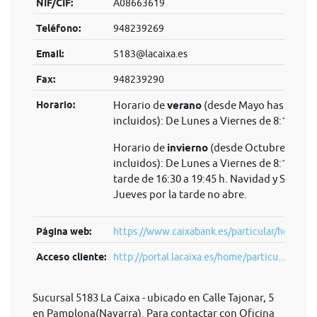
NIF/CIF:
A08663619
Teléfono:
948239269
Email:
5183@lacaixa.es
Fax:
948239290
Horario:
Horario de
verano
(desde Mayo hasta Sep
incluidos): De Lunes a Viernes de 8:15 a 14
Horario de
invierno
(desde Octubre hasta 
incluidos): De Lunes a Viernes de 8:15 a 14 
tarde de 16:30 a 19:45 h. Navidad y Semana
Jueves por la tarde no abre.
Página web:
https://www.caixabank.es/particular/home/pa
Acceso cliente:
http://portal.lacaixa.es/home/particu...
Sucursal 5183 La Caixa - ubicado en Calle Tajonar, 5
en Pamplona(Navarra). Para contactar con Oficina