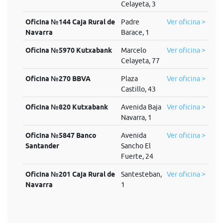
Celayeta, 3
Oficina №144 Caja Rural de
Padre
Ver oficina >
Navarra
Barace, 1
Oficina №5970 Kutxabank
Marcelo
Ver oficina >
Celayeta, 77
Oficina №270 BBVA
Plaza
Ver oficina >
Castillo, 43
Oficina №820 Kutxabank
Avenida Baja
Ver oficina >
Navarra, 1
Oficina №5847 Banco
Avenida
Ver oficina >
Santander
Sancho El
Fuerte, 24
Oficina №201 Caja Rural de
Santesteban,
Ver oficina >
Navarra
1